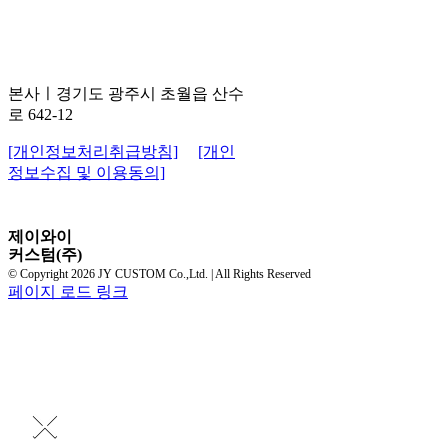
7116
A/S센터ㅣ경기도 안양시 만안구
덕천로 152번길 25 , A동 12층
1201호
본사ㅣ경기도 광주시 초월읍 산수
로 642-12
[개인정보처리취급방침]
[개인
정보수집 및 이용동의]
제이와이
커스텀(주)
© Copyright
2026 JY CUSTOM Co.,Ltd. | All Rights Reserved
페이지 로드 링크
×